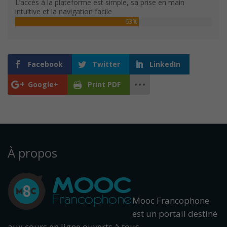
L’accès à la plateforme est simple, sa prise en main
intuitive et la navigation facile
63%
Facebook
Twitter
LinkedIn
Google+
Print PDF
À propos
Mooc Francophone
est un portail destiné
aux cours en ligne ouverts à tous.