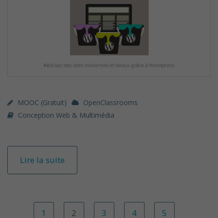
MOOC (gratuit)
OpenClassrooms
Conception Web & Multimédia
Lire la suite
1
2
3
4
5