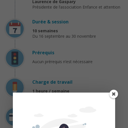
Laurence de Gaspary
Présidente de l’association Enfance et attention
Durée & session
10 semaines
Du 16 septembre au 30 novembre
Prérequis
Aucun prérequis n’est nécessaire
Charge de travail
1 heure / semaine
Coût
Gratuit