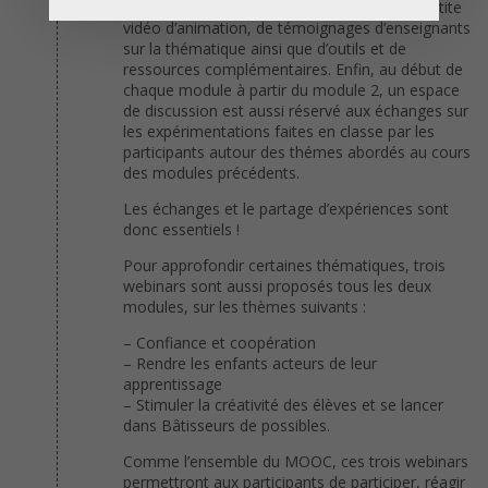
apports de la recherche sous forme d’une petite
vidéo d’animation, de témoignages d’enseignants
sur la thématique ainsi que d’outils et de
ressources complémentaires. Enfin, au début de
chaque module à partir du module 2, un espace
de discussion est aussi réservé aux échanges sur
les expérimentations faites en classe par les
participants autour des thémes abordés au cours
des modules précédents.
Les échanges et le partage d’expériences sont
donc essentiels !
Pour approfondir certaines thématiques, trois
webinars sont aussi proposés tous les deux
modules, sur les thèmes suivants :
– Confiance et coopération
– Rendre les enfants acteurs de leur
apprentissage
– Stimuler la créativité des élèves et se lancer
dans Bâtisseurs de possibles.
Comme l’ensemble du MOOC, ces trois webinars
permettront aux participants de participer, réagir