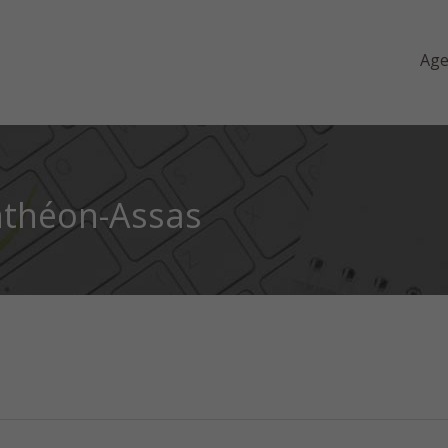
Ag
anthéon-Assas