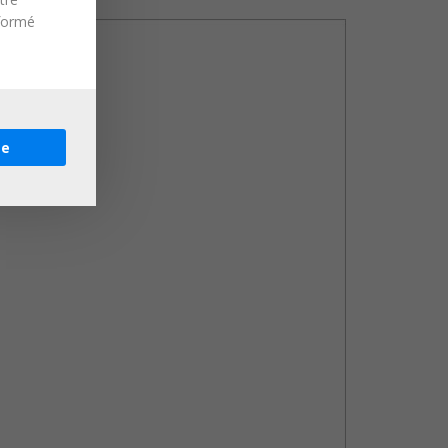
nformé
re