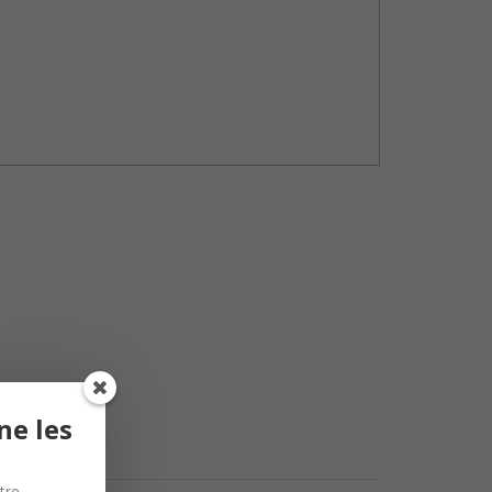
ne les
tre