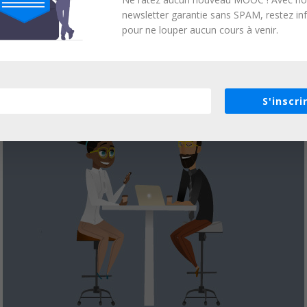
newsletter garantie sans SPAM, restez i
pour ne louper aucun cours à venir.
S'inscri