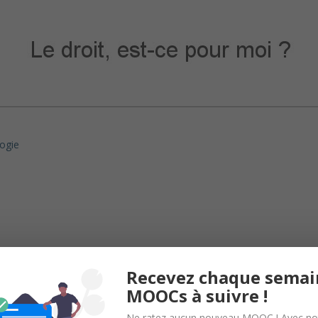
logie
Recevez chaque semai
ansformation digitale !
MOOCs à suivre !
Ne ratez aucun nouveau MOOC ! Avec no