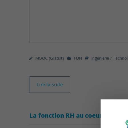
MOOC (gratuit)
FUN
Ingénierie / Techno
Lire la suite
La fonction RH au coeur de la tr