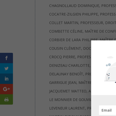
CHAGNOLLAUD DOMINIQUE, PROFESSE
COCATRE-ZILGIEN PHILIPPE, PROFESS
COLLET MARTIN, PROFESSEUR, DROIT
COMBETTE CÉLINE, MAÎTRE DE CONF
CORBIER DE LARA PHILIPPE, MAÎTRE
COUSIN CLÉMENT, DOCTEUR EN DRO
CROCQ PIERRE, PROFESSEUR DE DROI
DENIZEAU CHARLOTTE, MAÎTRE DE C
DELAUNAY BENOÎT, PROFESSEUR DE 
GARRIGUE JEAN, MAÎTRE DE CONFÉRE
JACQUEMET MATTEO, ASSISTANT
LE MONNIER DE GOUVILLE PAULINE, 
LEVENEUR LAURENT, PROFESSEUR DE