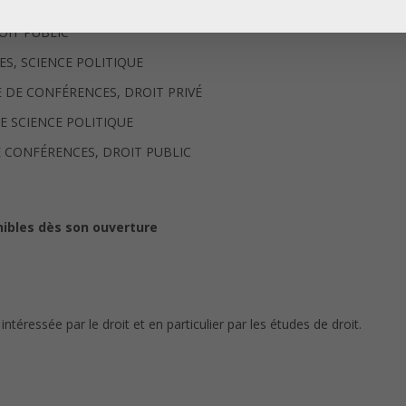
E CONFÉRENCES, DROIT PUBLIC
OIT PUBLIC
S, SCIENCE POLITIQUE
 DE CONFÉRENCES, DROIT PRIVÉ
E SCIENCE POLITIQUE
E CONFÉRENCES, DROIT PUBLIC
ibles dès son ouverture
éressée par le droit et en particulier par les études de droit.