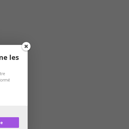
ne les
tre
nformé
re