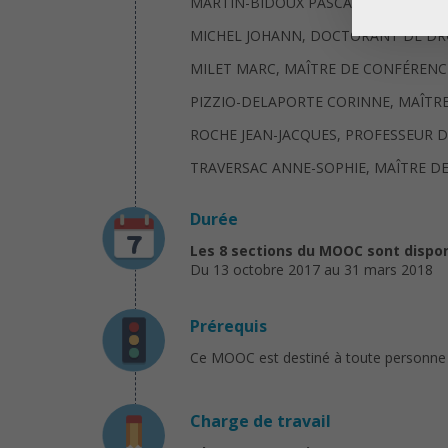
MARTIN-BIDOUX PASCALE, MAÎTRE D
MICHEL JOHANN, DOCTORANT DE DR
MILET MARC, MAÎTRE DE CONFÉRENCE
PIZZIO-DELAPORTE CORINNE, MAÎTRE
ROCHE JEAN-JACQUES, PROFESSEUR D
TRAVERSAC ANNE-SOPHIE, MAÎTRE D
Durée
Les 8 sections du MOOC sont dispon
Du 13 octobre 2017 au 31 mars 2018
Prérequis
Ce MOOC est destiné à toute personne int
Charge de travail