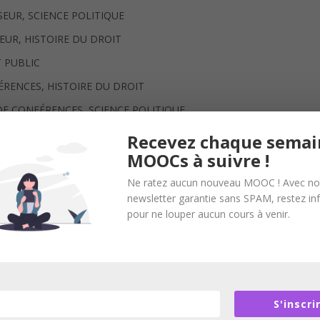
UR, SCIENCE POLITIQUE
EUR, HISTOIRE DU DROIT
 PUBLIC
ÉRENCES, HISTOIRE DU DROIT
 DE CONFÉRENCES, SCIENCE POLITIQUE
IT
Recevez chaque semai
MOOCs à suivre !
T PRIVÉ
ONFÉRENCES, DROITPUBLIC
Ne ratez aucun nouveau MOOC ! Avec no
newsletter garantie sans SPAM, restez i
DROIT PUBLIC
pour ne louper aucun cours à venir.
NCES, DROIT PRIVÉ
MAÎTRE DE CONFÉRENCES, DROIT PRIVÉ
 DROIT PRIVÉ
S'inscri