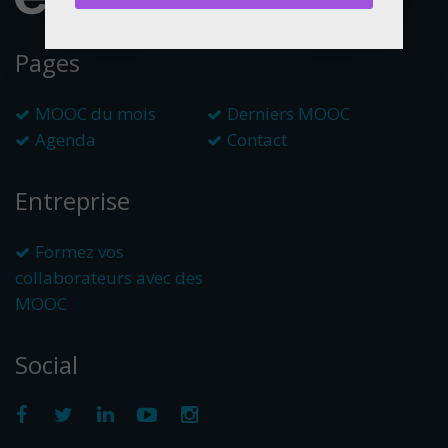
Pages
MOOC du mois
Derniers MOOC
Agenda
Contact
Entreprise
Formez vos
collaborateurs avec des
MOOC
Social