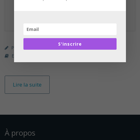
S'inscrire
Parcours Premium (payant)
360 Learning
Economie / Finance
Lire la suite
À propos