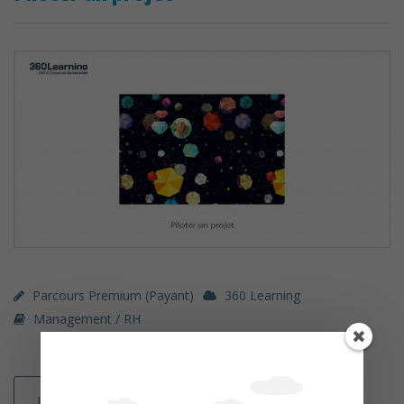
Parcours Premium (payant)
360 Learning
Management / RH
Lire la suite