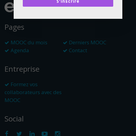
S'inscrire
Pages
MOOC du mois
Derniers MOOC
Agenda
Contact
Entreprise
Formez vos
collaborateurs avec des
MOOC
Social