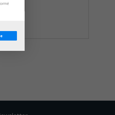
nformé
re