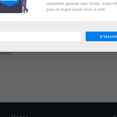
newsletter garantie sans SPAM, restez i
pour ne louper aucun cours à venir.
S'inscri
ovation