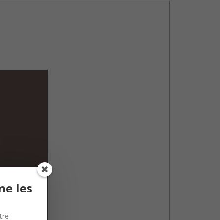
ne les
tre