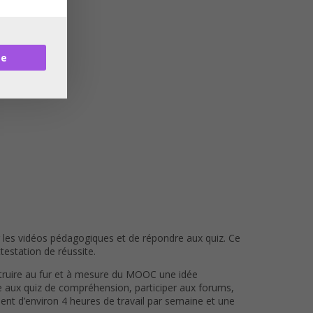
re
 les vidéos pédagogiques et de répondre aux quiz. Ce
testation de réussite.
nstruire au fur et à mesure du MOOC une idée
ndre aux quiz de compréhension, participer aux forums,
ent d’environ 4 heures de travail par semaine et une