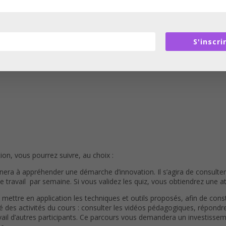
ne
S'inscri
ion, vous pourrez suivre, au choix :
era à appréhender une démarche d’innovation. Il s’agira de consulter
travail par semaine. Si vous validez les quiz, vous obtiendrez une at
 mettre en application les techniques et outils proposés, afin de co
talité des activités du cours : consulter les vidéos pédagogiques, répo
avail d’autres participants. Ce parcours vous demandera un investissem