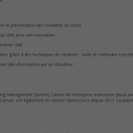
e.
me et présentation des modalités du cours
ateur cible pour une innovation
lisateur cible
tion grâce à des techniques de créativité : outils et méthodes concrè
une idée d’innovation par un utilisateur
ing Management System) Canvas de l’entreprise Instructure (deux anc
el Canvas est également en version OpenSource depuis 2011. La plat