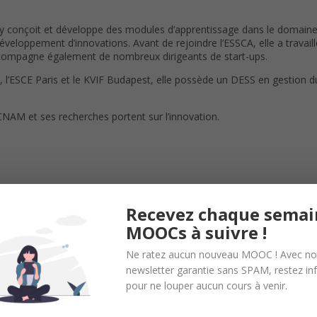
y conçoit et développe des modules d’apprentissage dans le domaine de
 développement d’innovations. Avant de rejoindre l’ESSCA, elle a trava
accompagne également de nombreux dirigeants de start-ups.
l’ESCE Paris et le KVIF Budapest, elle possède un DESS en gestion 
NAM et ses recherches portent sur l’innovation.
Recevez chaque semai
MOOCs à suivre !
uivre ce cours.
Ne ratez aucun nouveau MOOC ! Avec no
newsletter garantie sans SPAM, restez i
pour ne louper aucun cours à venir.