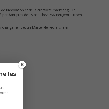
 l’innovation et de la créativité marketing. Elle
illé pendant près de 15 ans chez PSA Peugeot Citroën,
du changement et un Master de recherche en
ne les
tre
nformé