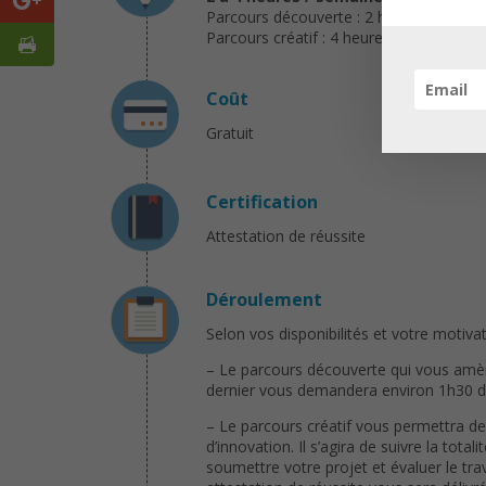
Parcours découverte : 2 heures / semai
Parcours créatif : 4 heures / semaine
Coût
Gratuit
Certification
Attestation de réussite
Déroulement
Selon vos disponibilités et votre motivat
– Le parcours découverte qui vous amèn
dernier vous demandera environ 1h30 de 
– Le parcours créatif vous permettra de
d’innovation. Il s’agira de suivre la to
soumettre votre projet et évaluer le tr