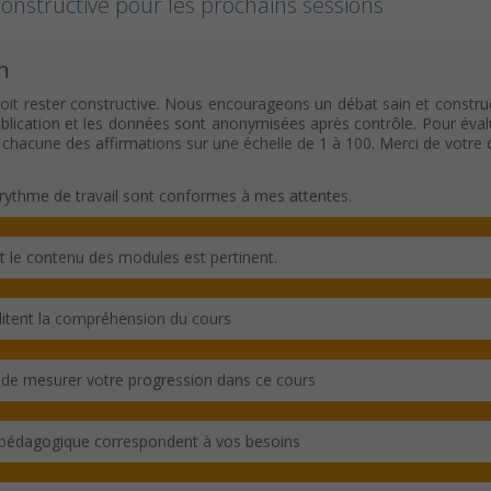
onstructive pour les prochains sessions
n
oit rester constructive. Nous encourageons un débat sain et construc
ication et les données sont anonymisées après contrôle. Pour évaluer c
c chacune des affirmations sur une échelle de 1 à 100. Merci de votre
rythme de travail sont conformes à mes attentes.
et le contenu des modules est pertinent.
ilitent la compréhension du cours
 de mesurer votre progression dans ce cours
 pédagogique correspondent à vos besoins