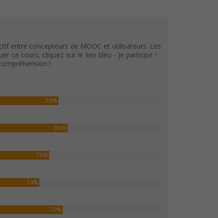
tif entre concepteurs de MOOC et utilisateurs. Les
e cours, cliquez sur le lien bleu - Je participe ! -
 compréhension !
78%
80%
76%
74%
79%