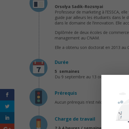
Orsolya Sadik-Rozsnyai
Professeur de marketing à l’ESSCA, elle 
guide par ailleurs les étudiants dans le
dans le domaine de l’innovation. Elle 
Diplômée de deux écoles de commerce, 
management au CNAM.
Elle a obtenu son doctorat en 2013 au C
Durée
5 semaines
Du 9 septembre au 13 octobre 2024
Prérequis
Aucun prérequis n’est nécessaire pour s
Charge de travail
2 à 4 heures / semaine