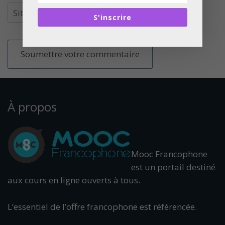
S'inscrire
À propos
Mooc Francophone
est un portail destiné
aux cours en ligne ouverts à tous.
L’essentiel de l’offre francophone est référencée.