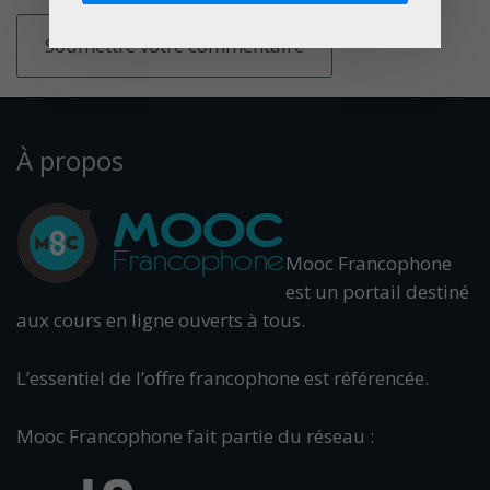
À propos
Mooc Francophone
est un portail destiné
aux cours en ligne ouverts à tous.
L’essentiel de l’offre francophone est référencée.
Mooc Francophone fait partie du réseau :