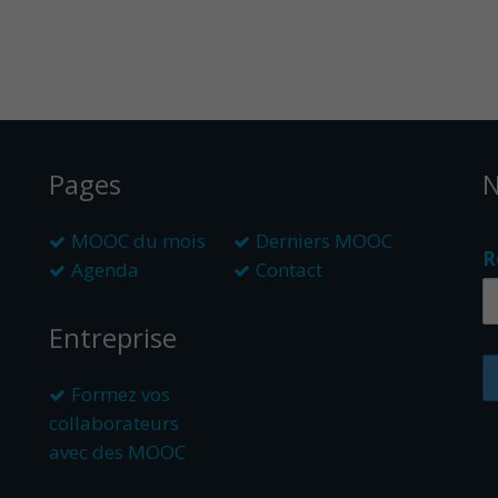
Pages
N
MOOC du mois
Derniers MOOC
R
Agenda
Contact
Entreprise
Formez vos
collaborateurs
avec des MOOC