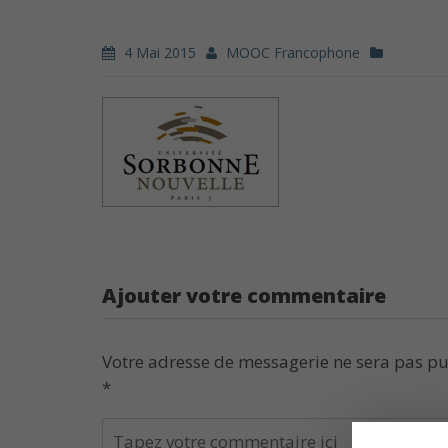
4 Mai 2015
MOOC Francophone
Ajouter votre commentaire
Votre adresse de messagerie ne sera pas pu
*