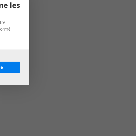
ne les
tre
nformé
re