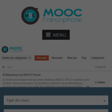
MENU
moocforum
Type de cours