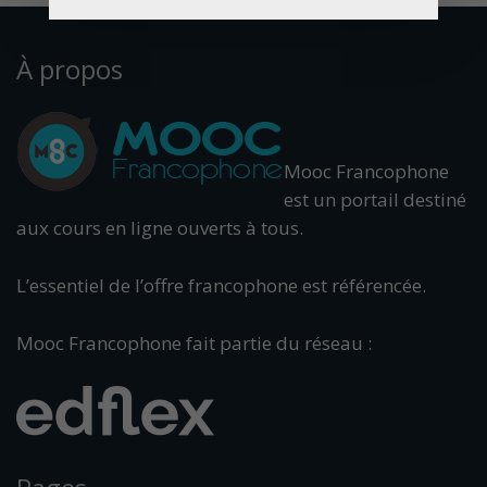
À propos
Mooc Francophone
est un portail destiné
aux cours en ligne ouverts à tous.
L’essentiel de l’offre francophone est référencée.
Mooc Francophone fait partie du réseau :