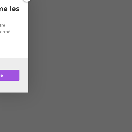
ne les
tre
nformé
re