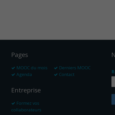
Pages
N
MOOC du mois
Derniers MOOC
R
Agenda
Contact
Entreprise
Formez vos
collaborateurs