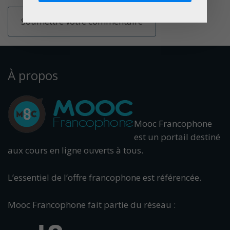
À propos
Mooc Francophone
est un portail destiné
aux cours en ligne ouverts à tous.
L’essentiel de l’offre francophone est référencée.
Mooc Francophone fait partie du réseau :