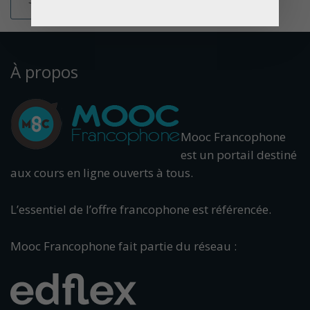
À propos
Mooc Francophone
est un portail destiné
aux cours en ligne ouverts à tous.
L’essentiel de l’offre francophone est référencée.
Mooc Francophone fait partie du réseau :