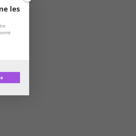
ne les
tre
nformé
re