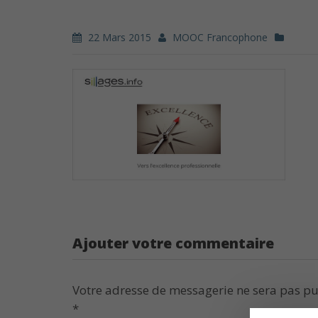
22 Mars 2015
MOOC Francophone
Ajouter votre commentaire
Votre adresse de messagerie ne sera pas pu
*