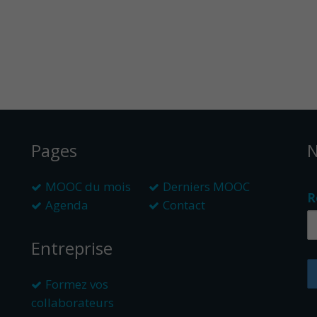
Pages
N
MOOC du mois
Derniers MOOC
R
Agenda
Contact
Entreprise
Formez vos
collaborateurs