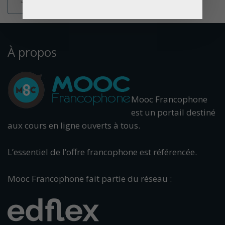
À propos
Mooc Francophone
est un portail destiné
aux cours en ligne ouverts à tous.
L’essentiel de l’offre francophone est référencée.
Mooc Francophone fait partie du réseau :