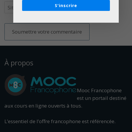
S'inscrire
À propos
Mooc Francophone
est un portail destiné
aux cours en ligne ouverts à tous.
L’essentiel de l’offre francophone est référencée.