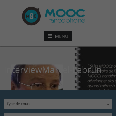
MENU
InterviewMarcel-Lebrun
Type de cours