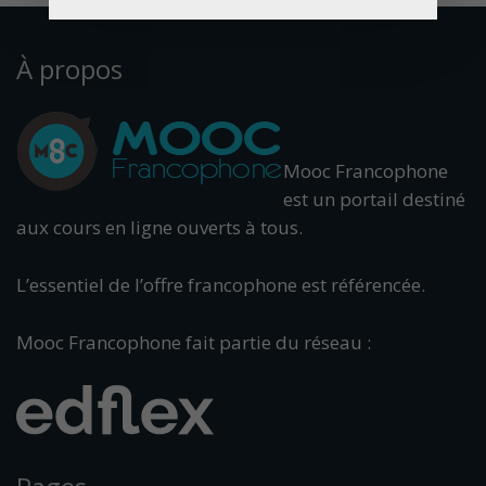
À propos
Mooc Francophone
est un portail destiné
aux cours en ligne ouverts à tous.
L’essentiel de l’offre francophone est référencée.
Mooc Francophone fait partie du réseau :