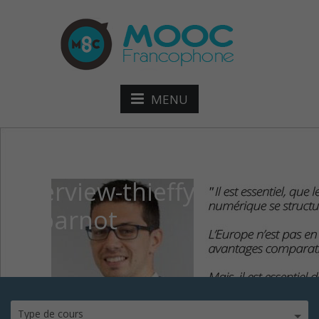
MENU
Interview-thieffy-
debarnot
Type de cours