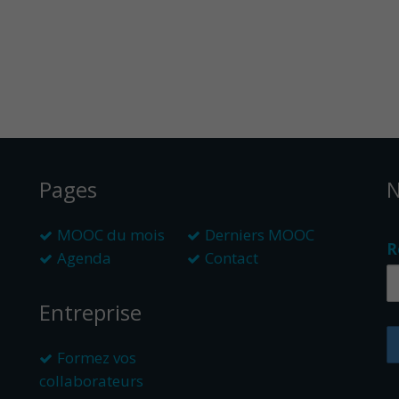
Pages
N
MOOC du mois
Derniers MOOC
R
Agenda
Contact
Entreprise
Formez vos
collaborateurs