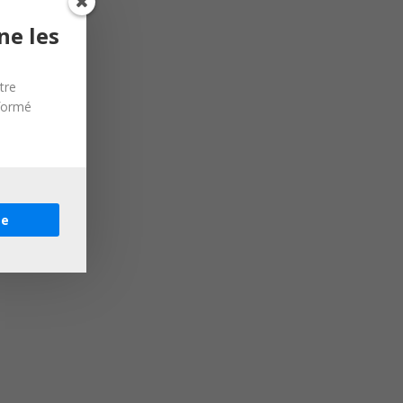
ne les
tre
nformé
re