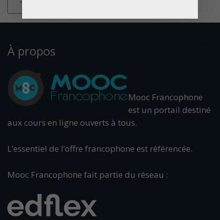
À propos
Mooc Francophone
est un portail destiné
aux cours en ligne ouverts à tous.
L’essentiel de l’offre francophone est référencée.
Mooc Francophone fait partie du réseau :