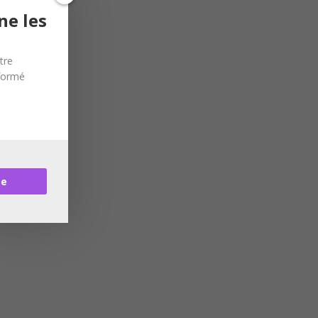
ne les
tre
nformé
re