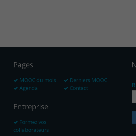
Pages
N
MOOC du mois
Derniers MOOC
R
Agenda
Contact
Entreprise
Formez vos
collaborateurs