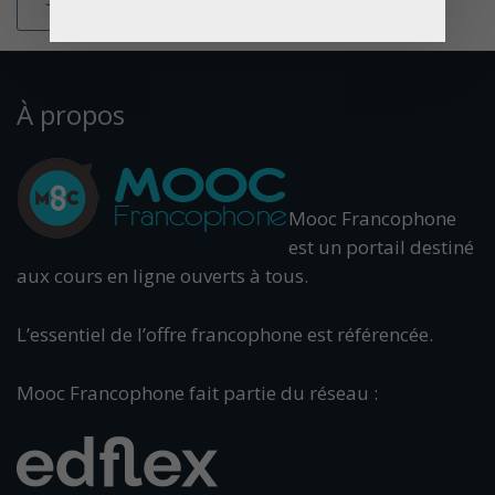
À propos
Mooc Francophone
est un portail destiné
aux cours en ligne ouverts à tous.
L’essentiel de l’offre francophone est référencée.
Mooc Francophone fait partie du réseau :