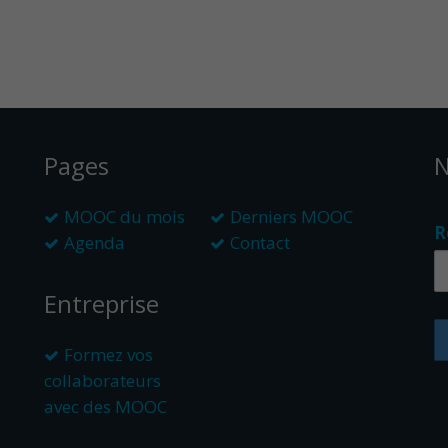
Pages
N
MOOC du mois
Derniers MOOC
R
Agenda
Contact
Entreprise
Formez vos
collaborateurs
avec des MOOC