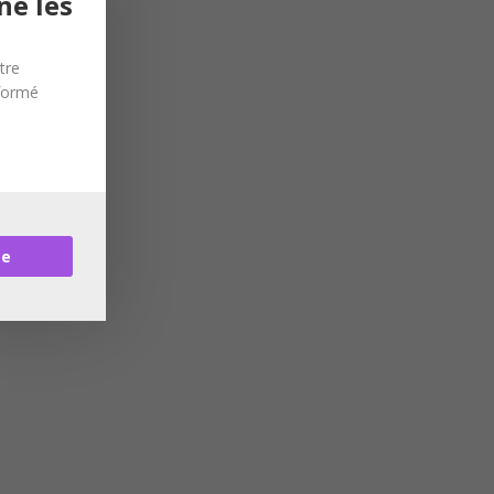
ne les
tre
nformé
re