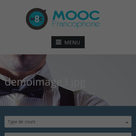
MENU
demoimage3.jpg
Type de cours