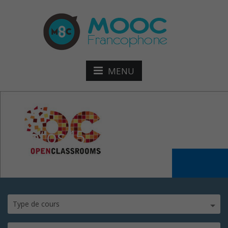
MENU
photos45
Type de cours