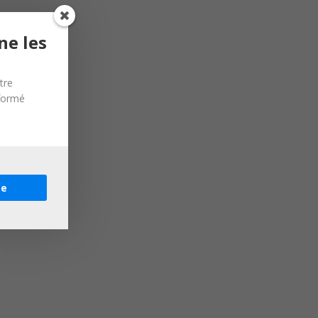
ne les
tre
nformé
re