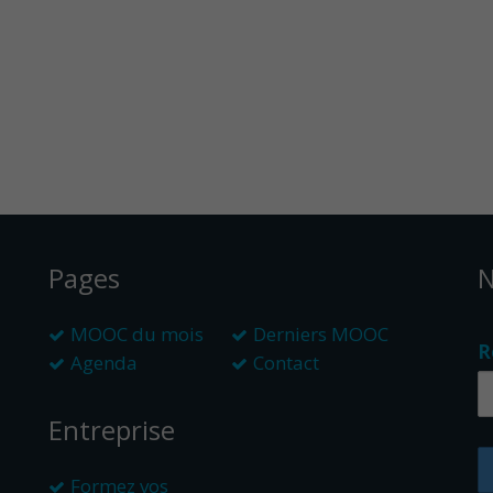
Pages
N
MOOC du mois
Derniers MOOC
R
Agenda
Contact
Entreprise
Formez vos