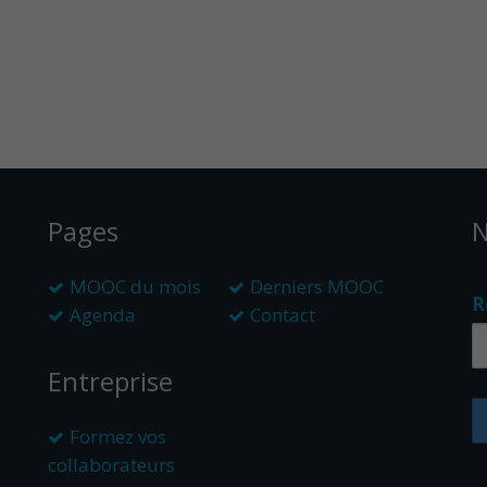
Pages
N
MOOC du mois
Derniers MOOC
R
Agenda
Contact
Entreprise
Formez vos
collaborateurs