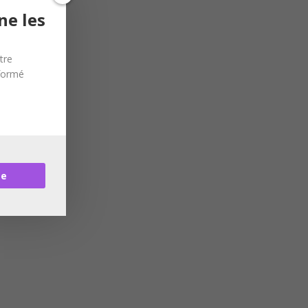
ne les
tre
nformé
re