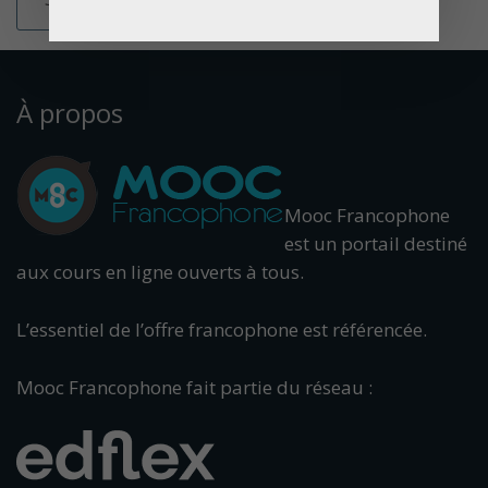
À propos
Mooc Francophone
est un portail destiné
aux cours en ligne ouverts à tous.
L’essentiel de l’offre francophone est référencée.
Mooc Francophone fait partie du réseau :