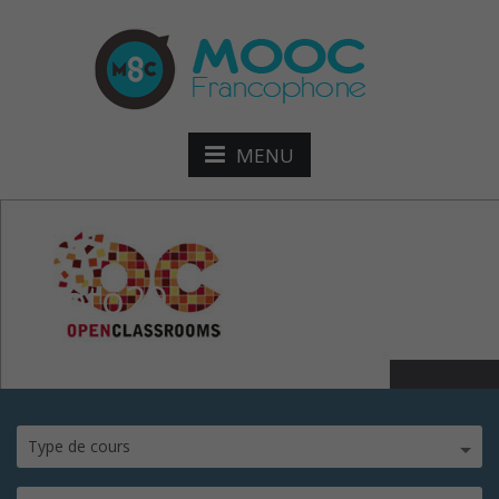
MENU
photo29
Type de cours