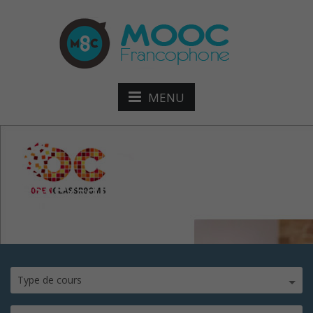
MENU
testez-app-php
Type de cours