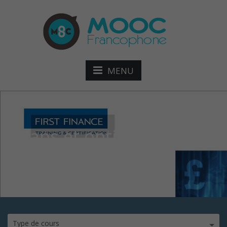
MENU
swaps et options de
change
Type de cours