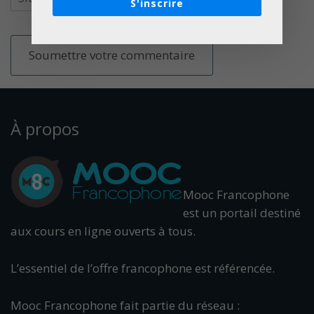
S'inscrire
À propos
Mooc Francophone
est un portail destiné
aux cours en ligne ouverts à tous.
L’essentiel de l’offre francophone est référencée.
Mooc Francophone fait partie du réseau :