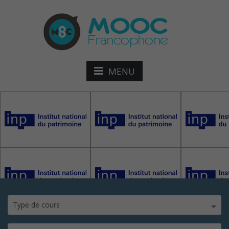
MENU
INP
Type de cours