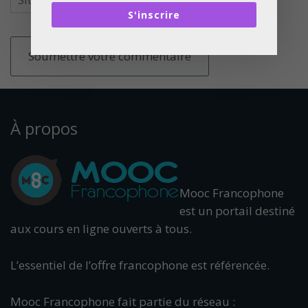
S'inscrire
À propos
Mooc Francophone
est un portail destiné
aux cours en ligne ouverts à tous.
L’essentiel de l’offre francophone est référencée.
Mooc Francophone fait partie du réseau :