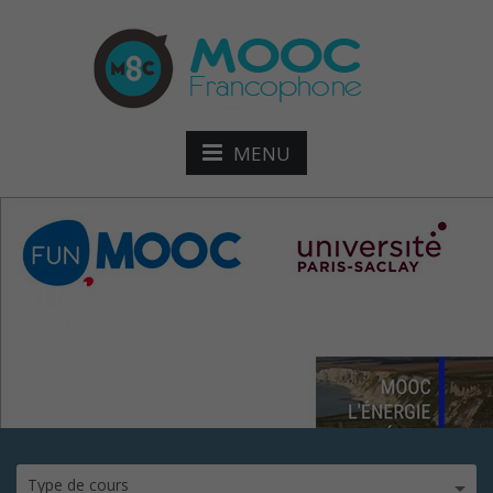
MENU
nucleaire-dans-notre-
societe
Type de cours