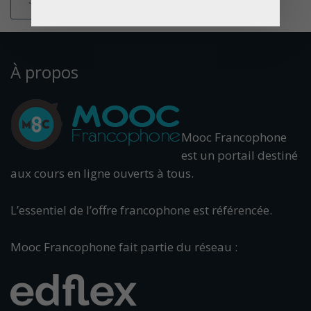
À propos
Mooc Francophone
est un portail destiné
aux cours en ligne ouverts à tous.
L’essentiel de l’offre francophone est référencée.
Mooc Francophone fait partie du réseau :