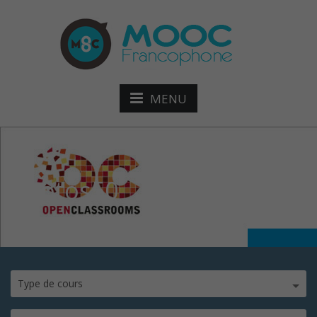
MENU
photos50
Type de cours