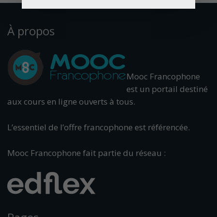
À propos
Mooc Francophone
est un portail destiné
aux cours en ligne ouverts à tous.
L’essentiel de l’offre francophone est référencée.
Mooc Francophone fait partie du réseau :