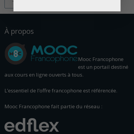
À propos
Mooc Francophone
est un portail destiné
aux cours en ligne ouverts à tous.
L’essentiel de l’offre francophone est référencée.
Mooc Francophone fait partie du réseau :