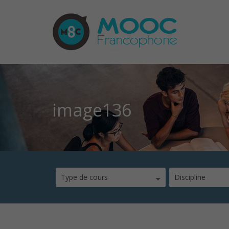
image136
Type de cours
Discipline