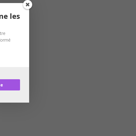
ne les
tre
nformé
re