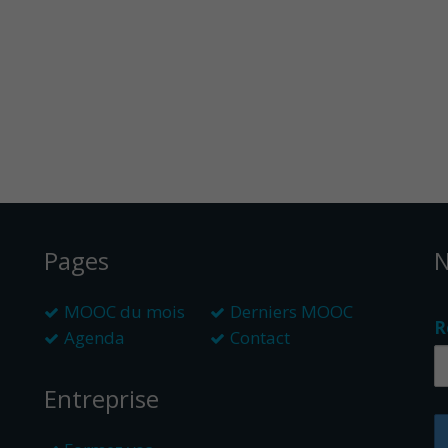
Pages
N
MOOC du mois
Derniers MOOC
R
Agenda
Contact
Entreprise