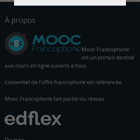
À propos
Mooc Francophone
est un portail destiné
aux cours en ligne ouverts à tous.
L’essentiel de l’offre francophone est référencée.
Mooc Francophone fait partie du réseau :