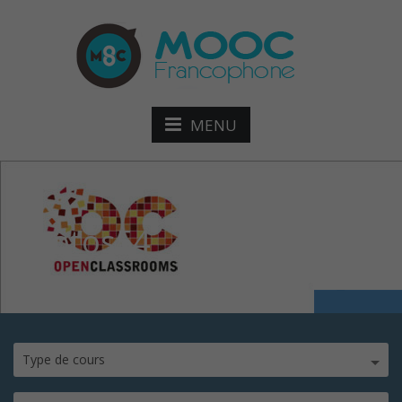
MENU
photos54
Type de cours