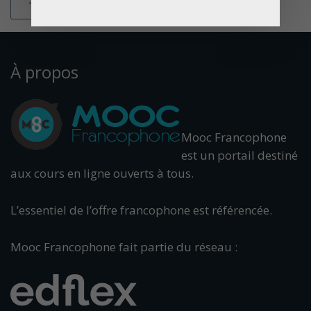
À propos
Mooc Francophone
est un portail destiné
aux cours en ligne ouverts à tous.
L’essentiel de l’offre francophone est référencée.
Mooc Francophone fait partie du réseau :