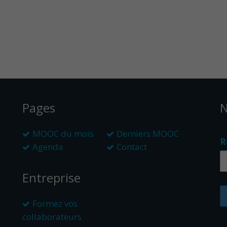
Pages
N
MOOC du mois
Derniers MOOC
R
Agenda
Contact
Entreprise
Formez vos
collaborateurs