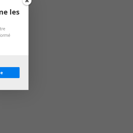
ne les
tre
nformé
re