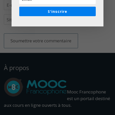
S'inscrire
À propos
Mooc Francophone
est un portail destiné
aux cours en ligne ouverts à tous.