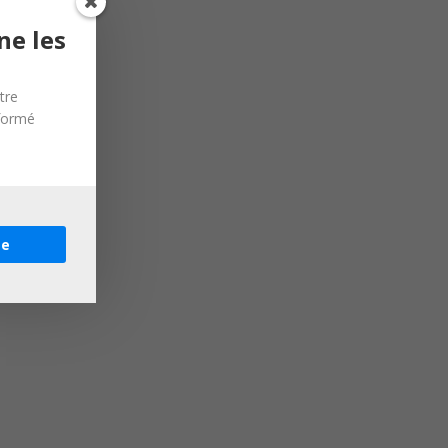
ne les
tre
nformé
re