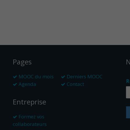
Pages
N
MOOC du mois
Derniers MOOC
R
Agenda
Contact
Entreprise
Formez vos
collaborateurs