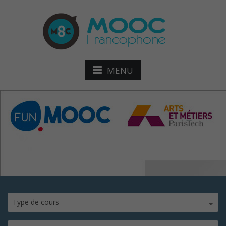
MENU
socle-en-electricite
Type de cours