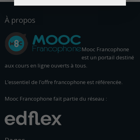
À propos
Mooc Francophone
est un portail destiné
aux cours en ligne ouverts à tous.
L’essentiel de l’offre francophone est référencée.
Mooc Francophone fait partie du réseau :