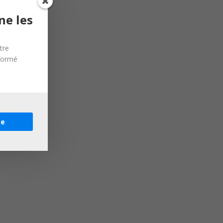
ne les
tre
nformé
re