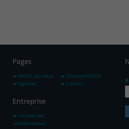
Pages
N
MOOC du mois
Derniers MOOC
R
Agenda
Contact
Entreprise
Formez vos
collaborateurs